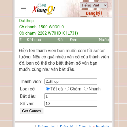
Đăng ký !
Datthep
TRƯƠNG MỤC
Cờ nhanh: 1500 W0D0L0
Trang chủ
Cờ chậm: 2282 W701D101L731)
Đăng ký
#
Kết quả
Đỏ
Đen
Nước
Thành viên mới
Điền tên thành viên bạn muốn xem hồ sơ cờ
Cách chơi
tướng. Nếu có quá nhiều ván cờ của thành viên
Hỏi đáp
đó, bạn có thể cho biết thêm số ván bạn
Luật cờ tướng
muốn, cũng như ván bắt đầu.
Luật cờ úp
Thành viên:
Loại cờ:
Tất cả
Chậm
Nhanh
HỒ SƠ
Bắt đầu:
FORUMS
Số ván:
TIẾN LÊN
|
Riêng tư
|
Điều lệ
|
Góp ý
English